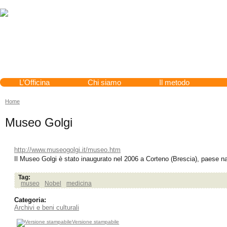
Cerca
L’Officina
Chi siamo
Il metodo
Home
Tu sei qui
Museo Golgi
http://www.museogolgi.it/museo.htm
Il Museo Golgi è stato inaugurato nel 2006 a Corteno (Brescia), paese na
Tag:
museo
Nobel
medicina
Categoria:
Archivi e beni culturali
Versione stampabile