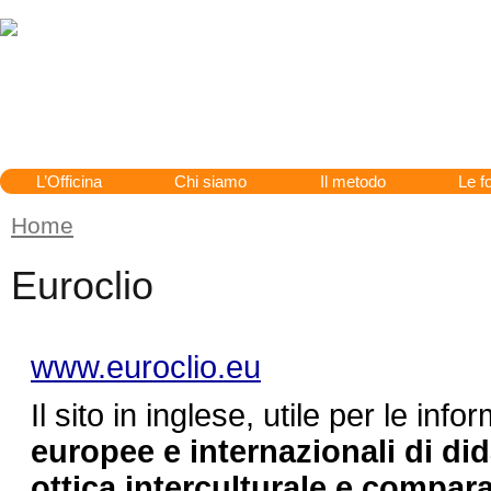
Cerca
L’Officina
Chi siamo
Il metodo
Le fo
Home
Tu sei qui
Euroclio
www.euroclio.eu
Il sito in inglese, utile per le info
europee e internazionali di dida
ottica interculturale e compar