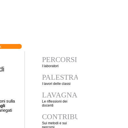
k
PERCORSI
I laboratori
di
PALESTRA
I lavori delle classi
LAVAGNA
(Istituto nazionale per la storia del movimento di liberazione in Italia), ricco di informazioni sulla 
Le riflessioni dei
li 
docenti
riegati 
CONTRIBUTI
Sui metodi e sui
percorsi